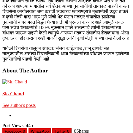
व कर्मचाऱ्यांन सोबत त्यांच्या सर्व शिवसैनिकांना आदेशित करून असे सांगितले
की आप आपल्या भागातील सर्व शेतकऱ्यांच्या नुकसानीची तात्काळ पाहणी करून
शिवसेना कार्यालयात जमा करावी लवकरच महाराष्ट्राचे मुख्यमंत्री उद्धव ठाकरे
व कृषी मंत्री दादा भाऊ भुसे यांची भेट घेऊन मतदार संघातील झालेल्या
नुकसानी बाबद मदत मिळून घेण्यासाठी मी प्रयत्न करणार आहे त्यामुळे जवळ
पास सर्वच शेतकऱ्यांचे 100% नुकसान झाले असल्याचे त्यांनी शेतकऱ्यांच्या
बांधावर जाऊन पाहणी केली त्यामुळे आपल्या मतदार संघातील शेतकऱ्यांना ओला
दुष्काळ जाहीर करावा अशी मागणी सुद्धा त्यांनी कृषी मंत्री यांच्या कडे केली आहे
यावेळी शिवसेना तालुका संघटक संजय काईतवाड ,राजू ढाणके सह
तालुक्यातील असंख्य शिवसैनिकांनी आज शेतकऱ्यांच्या बांधावर जाऊन झालेल्या
नुकसानीची पाहणी केली आहे
About The Author
Sk. Chand
See author's posts
Post Views:
445
0
Shares
Facebook
0
WhatsApp
Twitter
0