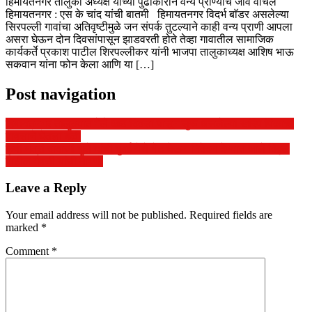
हिमायतनगर तालुका अध्यक्ष यांच्या पुढाकाराने वन्य प्राण्यांचे जीव वाचले
हिमायतनगर : एस के चांद यांची बातमी हिमायतनगर विदर्भ बाॅडर असलेल्या
सिरपल्ली गावांचा अतिवृष्टीमुळे जन संपर्क तुटल्याने काही वन्य प्राणी आपला
असरा घेऊन दोन दिवसांपासून झाडवरती होते तेव्हा गावातील सामाजिक
कार्यकर्ते प्रकाश पाटील शिरपल्लीकर यांनी भाजपा तालुकाध्यक्ष आशिष भाऊ
सकवान यांना फोन केला आणि या […]
Post navigation
हिमायतनगर तालुक्यात गेले आठ दिवसा पासून सुरू असलेल्या खरिप पिंकाचा
पावसाने घेतला बळी
कृषी मंत्री दादाजी भुसे यांची मुंबई येथे भेट घेऊन निवेदन देण्यात आले विठ्ठल
पाटील गवळी यांची मागणी
Leave a Reply
Your email address will not be published.
Required fields are
marked
*
Comment
*