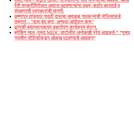
पुसद न्यूज – वाढती दहशत; पत्रकारांना जीवे मारण्याच्या धमक्या. अवैध
रेती तस्करीविरोधात आवाज उठवणाऱ्यांना लक्ष्य; कठोर कारवाई व
संरक्षणाची पत्रकारांची मागणी.
कृष्णापुर तांड्यात गावठी दारूचा धुमाकूळ गावकऱ्यांची पोलिसांकडे
तक्रार – “दारू बंद करा, अन्यथा आंदोलन करू”
ढाणकी बसस्थानकावर वृक्षारोपण कार्यक्रम संपन्न.
ब्रेकिंग न्यूज -पुसद MIDC घाटोलीत अनोळखी प्रेत आढळले.* *पुसद
ग्रामीण पोलिसांकडून ओळख पटवण्याचे आवाहन*