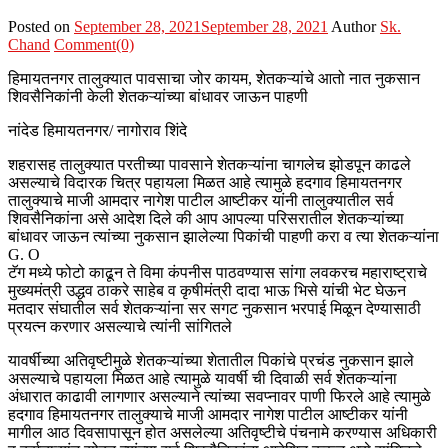
Posted on
September 28, 2021
September 28, 2021
Author
Sk.
Chand
Comment(0)
हिमायतनगर तालुक्यात पावसाचा जोर कायम, शेतकऱ्यांचे आतो नात नुकसान
शिवसैनिकांनी केली शेतकऱ्यांच्या बांधावर जाऊन पाहणी
नांदेड हिमायतनगर/ नागोराव शिंदे
शहरासह तालुक्यात परतीच्या पावसाने शेतकऱ्यांना चागलेच झोडपून काढले
असल्याचे विदारक चित्र पहायला मिळत आहे त्यामुळे हदगाव हिमायतनगर
तालुक्याचे माजी आमदार नागेश पाटील आष्टीकर यांनी तालुक्यातील सर्व
शिवसैनिकांना असे आदेश दिले की आप आपल्या परिसरातील शेतकऱ्यांच्या
बांधावर जाऊन त्यांच्या नुकसान झालेल्या पिकांची पाहणी करा व त्या शेतकऱ्यांना
G. O
टॅग मध्ये फोटो काढून ते विमा कंपनीस पाठवण्यास सांगा लवकरच महाराष्ट्राचे
मुख्यमंत्री उद्धव ठाकरे साहेब व कृषीमंत्री दादा भाऊ भिसे यांची भेट घेऊन
मतदार संघातील सर्व शेतकऱ्यांना सर सगट नुकसान भरपाई मिळून देण्यासाठी
प्रयत्न करणार असल्याचे त्यांनी सांगितले
यावर्षीच्या अतिवृष्टीमुळे शेतकऱ्यांच्या शेतातील पिकांचे प्रचंड नुकसान झाले
असल्याचे पहायला मिळत आहे त्यामुळे यावर्षी ची दिवाळी सर्व शेतकऱ्यांना
अंधारात काढावी लागणार असल्याने त्यांच्या सवप्नावर पाणी फिरले आहे त्यामुळे
हदगाव हिमायतनगर तालुक्याचे माजी आमदार नागेश पाटील आष्टीकर यांनी
मागील आठ दिवसापासून होत असलेल्या अतिवृष्टीचे पंचनामे करण्यास अधिकारी