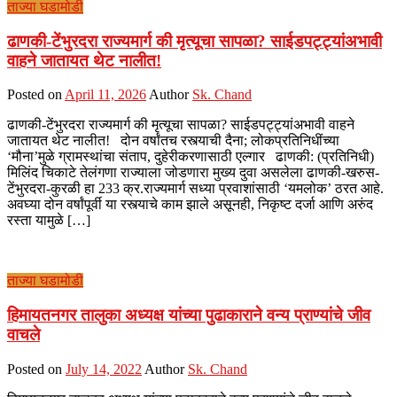
ताज्या घडामोडी
ढाणकी-टेंभुरदरा राज्यमार्ग की मृत्यूचा सापळा? साईडपट्ट्यांअभावी
वाहने जातायत थेट नालीत!
Posted on
April 11, 2026
Author
Sk. Chand
ढाणकी-टेंभुरदरा राज्यमार्ग की मृत्यूचा सापळा? साईडपट्ट्यांअभावी वाहने
जातायत थेट नालीत! दोन वर्षांतच रस्त्याची दैना; लोकप्रतिनिधींच्या
‘मौना’मुळे ग्रामस्थांचा संताप, दुहेरीकरणासाठी एल्गार ढाणकी: (प्रतिनिधी)
मिलिंद चिकाटे तेलंगणा राज्याला जोडणारा मुख्य दुवा असलेला ढाणकी-खरुस-
टेंभुरदरा-कुरळी हा 233 क्र.राज्यमार्ग सध्या प्रवाशांसाठी ‘यमलोक’ ठरत आहे.
अवघ्या दोन वर्षांपूर्वी या रस्त्याचे काम झाले असूनही, निकृष्ट दर्जा आणि अरुंद
रस्ता यामुळे […]
ताज्या घडामोडी
हिमायतनगर तालुका अध्यक्ष यांच्या पुढाकाराने वन्य प्राण्यांचे जीव
वाचले
Posted on
July 14, 2022
Author
Sk. Chand