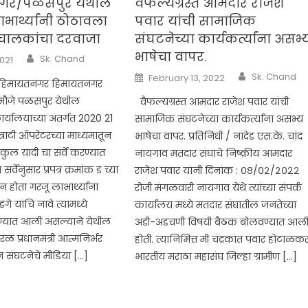
गर/पळसपुर येथील
वैफल्यग्रस्त आमदार राजेश
ार्थ्यांनी ठोठावला
पवार यांची सामाजिक
ंचालकांचा दरवाजा
संघटनेच्या कार्यकर्त्यांना असभ्
भाषेचा वापर.
Author
Sk. Chand
2021
Author
Posted
Sk. Chand
February 13, 2022
ट,/हिमायतनगर हिमायतनगर
on
मौजे पळसपुर येथील
वैफल्यग्रस्त आमदार राजेश पवार यांची
ार्यालयाच्या अंतर्गत 2020 21
सामाजिक संघटनेच्या कार्यकर्त्यांना असभ्य
राटी ऑपरेटरच्या माध्यमातून
भाषेचा वापर. प्रतिनिधी / नांदेड एस.के. चांद
ल यादी चा सर्वे करण्यात
नायगाव मतदार संघाचे निष्क्रीय आमदार
र्वेनुसार प्रपत्र क्रमांक ड च्या
राजेश पवार यांनी दिनांक : ०८/०२/२०२२
न होता गरजू लाभार्थ्यांना
रोजी मंगळवारी नायगाव येथे त्यांच्या संपर्क
े यांचि नावे त्यामध्ये
कार्यालय मध्ये मतदार संघातील जनतेच्या
ण्यात आली असल्याने येथील
अडी-अडचणी विषयी बैठक बोलवण्यात आल
सरळ प्रधानमंत्री आत्मनिर्भर
होती. त्यानिमित्त मी चंद्रकांत पवार होटाळक
संघटनेचे मीडिया […]
भारतीय मराठा महासंघ जिल्हा ग्रामीण […]