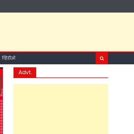
व्हिडीओ
Advt.