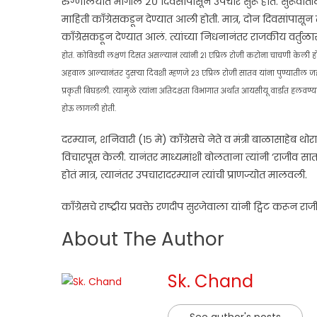
रुग्णालयात मागील २० दिवसांपासून उपचार सुरू होते. सुरूवातील त्
माहिती काँग्रेसकडून देण्यात आली होती. मात्र, दोन दिवसांपासून त्य
काँग्रेसकडून देण्यात आलं. त्यांच्या निधनानंतर राजकीय वर्तु
होतं. कोविडची लक्षणं दिसत असल्यानं त्यांनी २१ एप्रिल रोजी करोना चाचणी केली ह
अहवाल आल्यानंतर दुसऱ्या दिवशी म्हणजे २३ एप्रिल रोजी सातव यांना पुण्यातील जहा
प्रकृती बिघडली. त्यामुळे त्यांना अतिदक्षता विभागात अर्थात आयसीयू वार्डात हलवण्यात आ
होऊ लागली होती.
दरम्यान, शनिवारी (१५ मे) काँग्रेसचे नेते व मंत्री बाळासाहेब 
विचारपूस केली. यानंतर माध्यमांशी बोलताना त्यांनी ‘राजीव सात
होतं मात्र, त्यानंतर उपचारादरम्यान त्यांची प्राणज्योत मालवली.
काँग्रेसचे राष्ट्रीय प्रवक्ते रणदीप सुरजेवाला यांनी ट्विट करून
About The Author
Sk. Chand
See author's posts