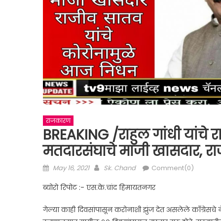
राजकारण
BREAKING /राहुल गांधी यांचे र
मतदारसंघाचे माजी खासदार, रा
Posted
Author
May 16, 2021
Sk. Chand
Comment(0)
on
ब्योरो रिपोट :- एस.के.चांद हिमायतनगर
गेल्या काही दिवसांपासून करोनाशी झुंज देत असलेले काँग्रेसचे 