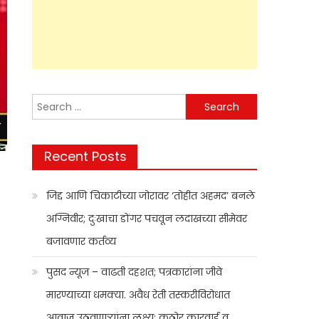
Search
for:
Recent Posts
जिद्द आणि चिकाटीच्या जोरावर ‘तोहीत अहमद’ बनले
अग्निवीर; दुःखाचा डोंगर पचवून लदाखच्या सीमेवर
बजावणार कर्तव्य
पुसद न्यूज – वाढती दहशत; पत्रकारांना जीवे
मारण्याच्या धमक्या. अवैध रेती तस्करीविरोधात
आवाज उठवणाऱ्यांना लक्ष्य; कठोर कारवाई व