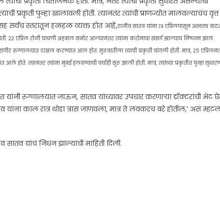
यांची प्रकृती चिंताजनक होती. मात्र, नंतर त्यांची प्रकृती सुधारत असल्याची
ांची प्रकृती पुन्हा खालावली होती. त्यानंतर त्यांची प्राणज्योत मालवल्याचंच वृत्त
ळासह सर्वच स्तरातून हळहळ व्यक्त होत आहे,
राजीव सातव यांना १९ एप्रिलपासून अस्वस्थ वाट
ोती. २२ एप्रिल रोजी चाचणी अहवाल समोर आल्यानंतर त्यांना करोनाचा संसर्ग झाल्याचं निष्पन्न झालं.
ंगीर रुग्णालयात दाखल करण्यात आलं होतं. सुरूवातीला त्याची प्रकृती चांगली होती. मात्र, २५ एप्रिलनं
ले होते. त्यानंतर त्यांना मुंबई हलवण्याची चर्चाही सुरू झाली होती. मात्र, त्यांच्या प्रकृतीत पुन्हा सुधार
थोरात यांनी रूग्णालयात जाऊन, सातव यांच्यावर उपचार करणाऱ्या डॉक्टरांची भेट घ
व यांना काल रात्र थोडा त्रास जाणवला, मात्र ते लवकरच बरे होतील,’ असं म्हटल
 राजीव सातव यांचं निधन झाल्याची माहिती दिली.