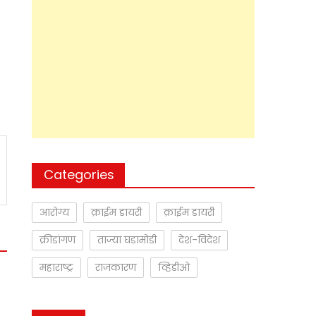
Categories
आरोग्य
क्राईम डायरी
क्राईम डायरी
क्रीडांगण
ताज्या घडामोडी
देश-विदेश
महाराष्ट्र
राजकारण
व्हिडीओ