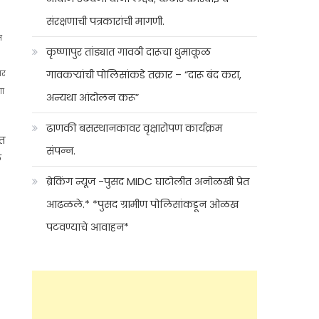
संरक्षणाची पत्रकारांची मागणी.
त
कृष्णापुर तांड्यात गावठी दारूचा धुमाकूळ
गावकऱ्यांची पोलिसांकडे तक्रार – “दारू बंद करा,
तर
णा
अन्यथा आंदोलन करू”
ढाणकी बसस्थानकावर वृक्षारोपण कार्यक्रम
ेत
संपन्न.
ं
ब्रेकिंग न्यूज -पुसद MIDC घाटोलीत अनोळखी प्रेत
आढळले.* *पुसद ग्रामीण पोलिसांकडून ओळख
पटवण्याचे आवाहन*