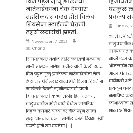
विज पडून मृत्यू झालेल्या
हिमायतन
नातेवाईकांना चेक देण्यास
घरकुल लाभ
तहसिलदार करत होते विलंब
प्रकल्प स
शिवसेना स्टाईलने घेतली
Posted
June 12, 
on
तहसीलदारांची झडती..
ब्योरो रिपो
Author
Posted
November 17, 2021
तालुक्यातील 
on
Sk. Chand
ग्रामपंचायत क
साली एका कंत्
हिमायतनगर येथील तहसिलदारांची मनमानी
ऑनलाईन घरकु
माजी आमदार नागेश पाटील यांनी केली उघड..
आला होता त्या स
विज पडून मृत्यू झालेल्या नातेवाईकांना चेक
यादीमध्ये असे 
देण्यास तहसिलदार करत होते विलंब शिवसेना
डावलून धनदांडग
स्टाईलने घेतली तहसीलदारांची झडती.
समाविष्ट कर
हिमायतनगर | कृष्णा राठोड हिमायतनगर
लाभार्थ्यांनी 
तालुक्यातील मौजे वाघी येथील नागरिक
भारत अभियान 
विठ्ठल वाघमारे यांच्या वर वीज पडून त्यांचा
मृत्यु झाल्याची घटना मागील काही दिवसा पूर्वी
घडली होती त्या घटनेचा […]