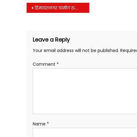
Post
हिमायतनगर ग्रामीण रुग्णालयात भारतीय जनता पार्टी तर्फे ऑनलाइन लसीकरण संदर्भात नाव नोंदणी
navigation
Leave a Reply
Your email address will not be published.
Require
Comment
*
Name
*