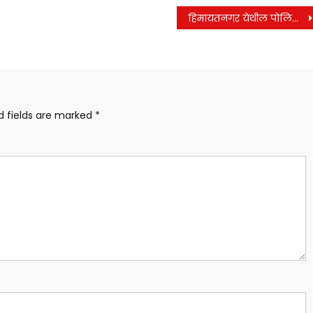
हिमायतनगर येथील पोलिसाची कामगिरी बैल जोड़ी चोरी उघड़किस आरोपी अटक
d fields are marked
*