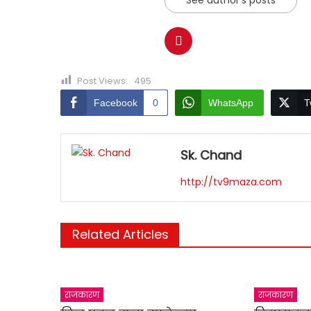
Post Views:
495
Facebook
0
WhatsApp
T
Sk. Chand
http://tv9maza.com
Related Articles
राजकारण
राजकारण