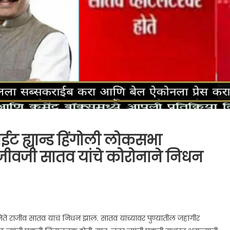
ाईट ह्यान्ड हिंगोली लोकसभा
जीवजी सातव यांचे कोरोनाने निधन
नेते राजीव सातव यांचं निधन झालं. सातव यांच्यावर पुण्यातील जहांगीर