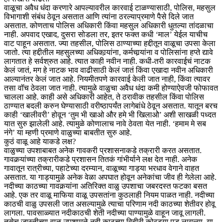
वाळूचा अवैध धंदा करणारे आपल्यावरील कारवाई टाळण्यासाठी, पोलिस, महसुल
विभागाशी संबंध ठेवून असतात आणि त्यांना ठरल्याप्रमाणे पैसे दिले जात
असतात. कोणताच पोलिस अधिकारी किंवा महसुल अधिकारी धुतल्या तांदळाचा
नाही. अपवाद एखाद, दुसरा सोडला तर, इतर फक्त कधी ‘माल’ येईल याचीच
वाट पाहून असतात. ज्या तहसील, पोलिस ठाण्याच्या हद्दीतून वाळूचा उपसा केला
जातो. त्या हद्दीतील महसुलच्या अधिकार्‍यांना, कर्मचार्‍यांना व पोलिसांना हप्ते द्यावे
लागतात हे सर्वश्रुत आहे. त्यात काही नवीन नाही. कधी-तरी कारवाईचं नाटक
केलं जातं, मग हे नाटक भाव वाढीसाठी केलं जातं किंवा एखादा नवीन अधिकारी
आल्यानंतर केलं जात आहे. नियमीतपणे कारवाई केली जात नाही, किंवा त्यावर
तसा वॉच ठेवला जात नाही. त्यामुळे वाळुचा अवैध धंदा कमी होण्याऐवजी फोफावत
चालला आहे. काही असे अधिकारी आहेत, ते ठरावीक तहसील किंवा पोलिस
ठाण्यात बदली करुन घेण्यासाठी वरीष्ठापर्यंत लागेबांधे ठेवून असतात. यातून बरच
काही ‘खालीवरी’ होवून ‘तुम भी खाओ और हमे भी खिलाओे’ अशी साखळी पध्दत
यात सुरु झालेली आहे. त्यामुळे कोणालाच नावे ठेवता येत नाही. ‘हमाम मे सब
नंगे’ या म्हणी प्रमाणे वाळुच्या बाबतीत सुरु आहे.
कुठं वाळू आहे याकडे लक्ष?
वाळुच्या उपशाबाबत अनेक गावकरी प्रशासनाकडे तक्रारी करत असतात.
गावकर्‍यांच्या तक्रारीकडे प्रशासन तितकं गांभीर्याने लक्ष देत नाही. अनेक
गावातून रात्रीच्या, पहाटेच्या दरम्यान, वाळूच्या गाड्या भरधाव वेगाने वाहत
असतात. या गाड्यामुळे अनेक वेळा अपघात होवून अनेकांचा जीव ही गेलेला आहे.
नदीच्या काठच्या गावकर्‍यांना अतिरिक्त वाळु उपशाचा जबरदस्त फटका बसत
आहे. एक तर वाळू माफिया वाळू उपसतांना कुठलाही नियम पाळत नाही. नदीच्या
काठची वाळु उपसली जात असल्यामुळे त्याचा परिणाम नदी काठच्या शेतीवर होवू
लागला. पावसाळ्यात नदीकाठची शेती नदीच्या पाण्यामुळे वाहून जावू लागली.
तसेच जास्तीच्या वाळू उपशामुळे नदी काठच्या विहीरी कोरड्या पडू लागल्या. या