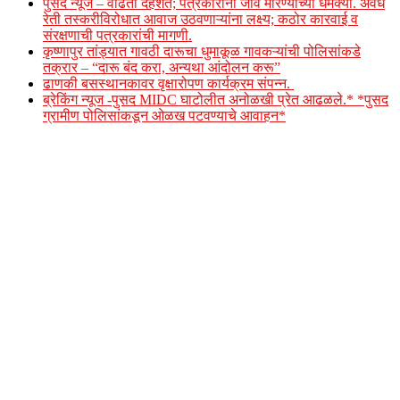
पुसद न्यूज – वाढती दहशत; पत्रकारांना जीवे मारण्याच्या धमक्या. अवैध
रेती तस्करीविरोधात आवाज उठवणाऱ्यांना लक्ष्य; कठोर कारवाई व
संरक्षणाची पत्रकारांची मागणी.
कृष्णापुर तांड्यात गावठी दारूचा धुमाकूळ गावकऱ्यांची पोलिसांकडे
तक्रार – “दारू बंद करा, अन्यथा आंदोलन करू”
ढाणकी बसस्थानकावर वृक्षारोपण कार्यक्रम संपन्न.
ब्रेकिंग न्यूज -पुसद MIDC घाटोलीत अनोळखी प्रेत आढळले.* *पुसद
ग्रामीण पोलिसांकडून ओळख पटवण्याचे आवाहन*