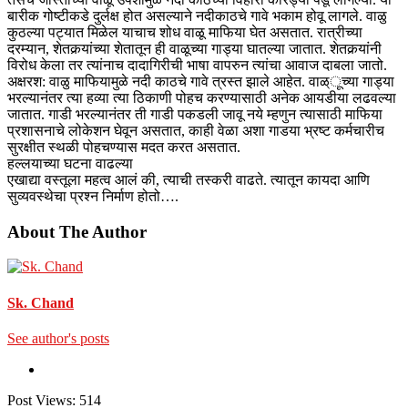
बारीक गोष्टीकडे दुर्लक्ष होत असल्याने नदीकाठचे गावे भकाम होवू लागले. वाळु
कुठल्या पट्यात मिळेल याचाच शोध वाळू माफिया घेत असतात. रात्रीच्या
दरम्यान, शेतकर्‍यांच्या शेतातून ही वाळूच्या गाड्या घातल्या जातात. शेतकर्‍यांनी
विरोध केला तर त्यांनाच दादागिरीची भाषा वापरुन त्यांचा आवाज दाबला जातो.
अक्षरश: वाळु माफियामुळे नदी काठचे गावे त्रस्त झाले आहेत. वाळ्ूच्या गाड्या
भरल्यानंतर त्या हव्या त्या ठिकाणी पोहच करण्यासाठी अनेक आयडीया लढवल्या
जातात. गाडी भरल्यानंतर ती गाडी पकडली जावू नये म्हणुन त्यासाठी माफिया
प्रशासनाचे लोकेशन घेवून असतात, काही वेळा अशा गाडया भ्रष्ट कर्मचारीच
सुरक्षीत स्थळी पोहचण्यास मदत करत असतात.
हल्लयाच्या घटना वाढल्या
एखाद्या वस्तूला महत्व आलं की, त्याची तस्करी वाढते. त्यातून कायदा आणि
सुव्यवस्थेचा प्रश्‍न निर्माण होतो….
About The Author
Sk. Chand
See author's posts
Post Views:
514