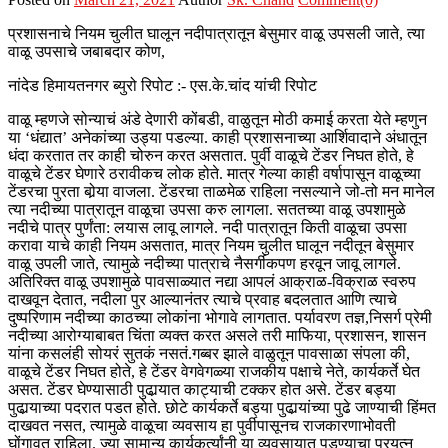
प्रशासनाचे नियम चुलीत घालून नदीपात्रातून बेसुमार वाळू उपसली जाते, त्या
वाळू उपसाचे जबाबदार कोण,
नांदेड हिमायतनगर ब्युरो रिपोट :- एस.के.चांद यांची रिपोट
वाळू म्हणजे सोन्याचं अंडे देणारी कोंबडी, वाळुतून मोठी कमाई करता येते म्हणुन
या ‘धंद्यात’ अनेकांच्या उड्या पडल्या. काही प्रशासनाच्या आर्शिवादाने अंधातून
धंदा करतात तर काही चोरुन करत असतात. पुर्वी वाळूचे टेंडर निघत होते, हे
वाळूचे टेंडर घेणारे ठरावीकच लोक होते. मात्र गेल्या काही वर्षापासून वाळूच्या
टेंडरचा पुरता बोर्‍या वाजला. टेंडरचा ताळमेळ राहिला नसल्याने जो-तो मन मानेल
त्या नदीच्या पात्रातून वाळूचा उपसा करु लागला. सततच्या वाळू उपशामुळे
नदीचे पात्र पुर्णंता: लयास लावू लागले. नदी पात्रातून किती वाळूचा उपसा
करावा याचे काही नियम असतात, मात्र नियम चुलीत घालून नदीतून बेसुमार
वाळू उपली जाते, त्यामुळे नदीच्या पात्राचे नैसर्गीकपण हरवून जावू लागले.
अतिरिक्त वाळू उपशामुळे पावसाळ्यात नद्या आपलं आक्राळ-विक्राळ स्वरुप
दाखवून देतात, नदीला पुर आल्यानंतर त्याचे प्रवाह बदलतात आणि त्याचे
दुष्परिणाम नदीच्या काठच्या लोकांना भोगावे लागतात. पर्यावरण तज्ञ,निसर्ग प्रेमी
नदीच्या आरोग्याबाबत चिंता व्यक्त करत असले तरी माफिया, प्रशासन, शासन
यांना कसलंही सोयरं सुतकं नसतं.गब्बर झाले वाळुतून पावसाळा संपला की,
वाळूचे टेंडर निघत होते, हे टेंडर वेगवेगळ्या राजकीय पक्षाचे नेते, कार्यकर्ते घेत
असत. टेंडर घेण्यासाठी पुढार्‍यात काट्याची टक्कर होत असे. टेंडर बड्या
पुढार्‍याच्या पदरात पडत होते. छोटे कार्यकर्ते बड्या पुढार्‍यांच्या पुढे जाण्याची हिंमत
दाखवत नसत, त्यामुळे वाळूचा व्यवसाय हा पुर्वीपासूनच राजकारणाभोवती
घोंगावत राहिला. ज्या सामान्य कार्यकर्त्यांनी या व्यवसायात पडण्याचा प्रयत्न