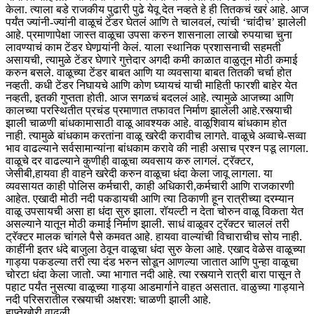
केला. त्याला बडे राजकीय पुढारी पुढे येवू देत नव्हते हे ही तितकचं खरं आहे. आज
पर्यंत ज्यांनी-ज्यांनी वाळूचं टेंडर घेतलं आणि ते चालवलं, त्यांची ‘चांदीच’ झालेली
आहे. प्रमाणापेक्षा जास्त वाळूचा उपसा करुन शासनाला लाखो रुपयाचा चुना
लावण्याचं काम टेंडर घेणार्‍यांनी केलं. याला स्थानिक प्रशासनाची सहमती
असायची, त्यामुळे टेंडर घेणारे गुत्तेदार अगदी कमी काळात वाळुतून मोठी कमाई
करुन बसले. वाळूच्या टेंडर बाबत आणि या व्यवसाया बाबत तितकी चर्चा होत
नव्हती. कधी टेंडर निघायचे आणि कोण घ्यायचं याची माहिती फारशी बाहेर येत
नव्हती, इतकी गुप्तता होती. आज सगळचं बदललं आहे. त्यामुळे आजच्या आणि
कालच्या परस्थितीत प्रचंड प्रमाणात तफावत निर्माण झालेली आहे.रस्त्याची
झाली चाळणी बांधकामासाठी वाळू आवश्यक आहे. वाळूशिवाय बांधकाम होत
नाही. त्यामुळे बांधकाम करतांना वाळू खरेदी करावीच लागते. वाळूचे अव्वाचे-सव्वा
भाव वाढल्याने सर्वसामान्यांना बांधकाम करावे की नाही असाच प्रश्‍न पडू लागला.
वाळूचे दर वाढल्याने कुणीही वाळूचा व्यवसाय करु लागलं. ट्रॅक्टर,
जेसीबी,हायवा ही वाहने खरेदी करुन वाळूचा धंदा केला जावू लागला. या
व्यवसायत काही पोलिस कर्मचारी, काही अधिकारी,कर्मचारी आणि राजकारणी
आहेत. एखादी मोठी नदी पकडायची आणि त्या ठिकाणी हून रात्रीच्या दरम्यान
वाळू उपसायची असा हा धंदा सुरु झाला. रॉयल्टी न देता चोरुन वाळू विकता येत
असल्याने यातून मोठी कमाई निर्माण झाली. साधं वाळूवर ट्रॅक्टर चाललं तरी
ट्रॅक्टर मालक चांगले पैसे कमवत आहे. हायवा वाल्यांची विचाराचीच सोय नाही.
काहींनी इतर धंदे बाजुला ठेवून वाळूचा धंदा सुरु केला आहे. एखाद वेळेस वाळूच्या
गाड्या पकडल्या तरी त्या दंड भरुन सोडून आणल्या जातात आणि पुन्हा वाळूचा
चोरटा धंदा केला जातो. ज्या भागात नदी आहे. त्या रस्त्याने रात्री बारा पासून ते
पहाट पर्यंत नुसत्या वाळूच्या गाड्या आडमार्गाने वाहत असतात. वाळुच्या गाड्याने
नदी परिसरातील रस्त्याची अक्षरश: चाळणी झाली आहे.
हाप्तेखोरी वाढली