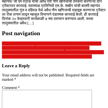
महागांव/ जी एम राठोड यांची अवैध रेती गौण खनिजाची तस्करी करणाऱ्या दोन
ट्रॅक्टरवर कारवाई. यवतमाळ प्रतिनिधी एस.के. शब्बीर यांची बातमी महागांव
तालुक्यातील गुंज व दहिवड येथे अवैध गौण खणिजाची वाहतूक करणाऱ्या ट्रॅक्टर
ला रोक लगाम लावून महसुल विभागाने दंडात्मक कारवाई केली. ही कारवाई
दिनांक २० फेब्रुवारी सायंकाळी ७ च्या दरम्यान करण्यात आली. सध्या
तालुक्यातील अवैध […]
Post navigation
शासकीय कर्मचारी यांना मुख्यालयी राहणे बंधनकारक करा,राहत नसतील तर
घरी बसवा मोदी स्पोर्टर जिल्हा अध्यक्ष परमेश्वर सुर्यवंशी यांची मागणी
नांदेड जिल्हा दंडाधिकारी डॉ. विपीन इटनकर यांचे आदेश व पालकमंत्री अशोक
चव्हाण 24 मार्चच्या मध्यरात्रीपासून संचारबंदी कॉन्फरन्सद्वारे आढावा,
Leave a Reply
Your email address will not be published.
Required fields are
marked
*
Comment
*