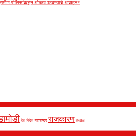
 ग्रामीण पोलिसांकडून ओळख पटवण्याचे आवाहन*
डामोडी
राजकारण
देश-विदेश
महाराष्ट्र
व्हिडीओ