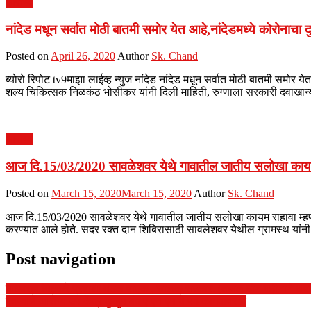
आरोग्य
नांदेड मधून सर्वात मोठी बातमी समोर येत आहे,नांदेडमध्ये कोरोनाचा
Posted on
April 26, 2020
Author
Sk. Chand
ब्योरो रिपोट tv9माझा लाईव्ह न्युज नांदेड नांदेड मधून सर्वात मोठी बातमी समोर
शल्य चिकित्सक निळकंठ भोसीकर यांनी दिली माहिती, रुग्णाला सरकारी दवाखान्
आरोग्य
आज दि.15/03/2020 सावळेशवर येथे गावातील जातीय सलोखा कायम राहा
Posted on
March 15, 2020
March 15, 2020
Author
Sk. Chand
आज दि.15/03/2020 सावळेशवर येथे गावातील जातीय सलोखा कायम राहावा म्हणून 
करण्यात आले होते. सदर रक्त दान शिबिरासाठी सावलेशवर येथील ग्रामस्थ यांनी
Post navigation
माधवराव मिटकरे प्रवाशी मंडळ वाहक , चालक सत्कार. (तब्बल दोन महीनाने अ
पवन्याचे आरोग्य उप केंद्र कुलुप बंद ए एन एम चे पद कागदावर च