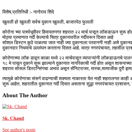
विशेष,प्रतिनिधी :- नागोराव शिंदे
खुलली हो खुलली सर्वच दुकान खुलली, बाजारपेठ फुलली
कोरोना च्या पार्श्वभूमीवर हिमायतनगर शहरात २२ मार्च पासून लाॅकडाऊन सुरू हो
मोठ्या प्रमाणात गर्दी केल्याचे चित्र दुकानावरील गर्दीवरून दिसत आहे
सोशल डिस्टन कुठे पाळल्या जात नाही ज्या दुकानाला परवानगी नाही असे दुकान
दुकानदार नियमाचे उल्लंघन करताना दिसत आहे. मात्र नगरपंचायत, तहसील प्रश
कोरोणाच्या लाॅक डावून काळा मध्ये २२ मार्चपासून व्यापाऱ्यांनी लाॅकडाऊनचे 
१८ मे पासून दुकाने सुरू झाल्याने दुकानात नागरिकाची गर्दी होत असून शासनाच्य
शहरात सोसल डिस्टन्सिंगचा अभाव असून सॅनिटराजर, मास्क,सामाजीक दुरी इत्या
त्यामुळे कोरोणाचा संसर्ग वाढण्याची शक्यता नाकारता येत नाही शहरालगत काही अ
सुरू आहेत. शहरातील दुकानात गर्दी दिसत असताना सुद्धा नगरपंचायत प्रशासन, 
About The Author
Sk. Chand
See author's posts