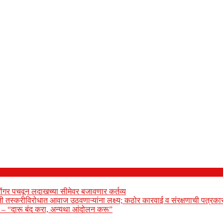
ोंगर पचवून लदाखच्या सीमेवर बजावणार कर्तव्य
ेती तस्करीविरोधात आवाज उठवणाऱ्यांना लक्ष्य; कठोर कारवाई व संरक्षणाची पत्रकार
ार – “दारू बंद करा, अन्यथा आंदोलन करू”