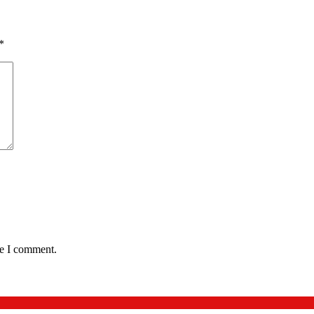
*
me I comment.