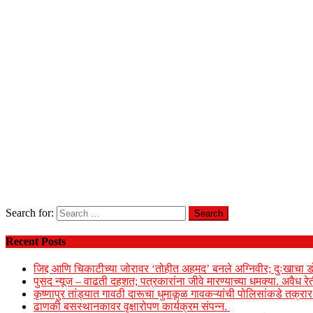
Search for:
Recent Posts
जिद्द आणि चिकाटीच्या जोरावर ‘तोहीत अहमद’ बनले अग्निवीर; दुःखाचा ड
पुसद न्यूज – वाढती दहशत; पत्रकारांना जीवे मारण्याच्या धमक्या. अवैध र
कृष्णापुर तांड्यात गावठी दारूचा धुमाकूळ गावकऱ्यांची पोलिसांकडे तक्र
ढाणकी बसस्थानकावर वृक्षारोपण कार्यक्रम संपन्न.