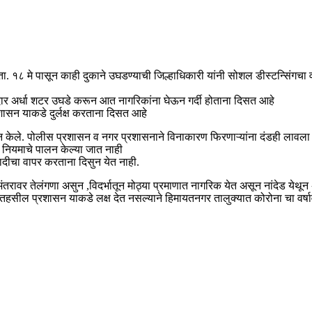
ता. १८ मे पासून काही दुकाने उघडण्याची जिल्हाधिकारी यांनी सोशल डीस्टन्सिंगच
दार अर्धा शटर उघडे करून आत नागरिकांना घेऊन गर्दी होताना दिसत आहे
ासन याकडे दुर्लक्ष करताना दिसत आहे
पालन केले. पोलीस प्रशासन व नगर प्रशासनाने विनाकारण फिरणाऱ्यांना दंडही लावल
ा नियमाचे पालन केल्या जात नाही
दीचा वापर करताना दिसुन येत नाही.
ंतरावर तेलंगणा असुन ,विदर्भातून मोठ्या प्रमाणात नागरिक येत असून नांदेड येथू
तहसील प्रशासन याकडे लक्ष देत नसल्याने हिमायतनगर तालुक्यात कोरोना चा वर्ष