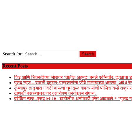
Search for:
Recent Posts
जिद्द आणि चिकाटीच्या जोरावर ‘तोहीत अहमद’ बनले अग्निवीर; दुःखाचा ड
पुसद न्यूज – वाढती दहशत; पत्रकारांना जीवे मारण्याच्या धमक्या. अवैध र
कृष्णापुर तांड्यात गावठी दारूचा धुमाकूळ गावकऱ्यांची पोलिसांकडे तक्र
ढाणकी बसस्थानकावर वृक्षारोपण कार्यक्रम संपन्न.
ब्रेकिंग न्यूज -पुसद MIDC घाटोलीत अनोळखी प्रेत आढळले.* *पुसद