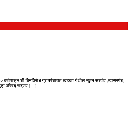
 ,५० वर्षापासून ची बिनविरोध ग्रामपंचायत खडका येथील नूतन सरपंच ,उपसरपंच,
िल्हा परिषद सदस्य […]