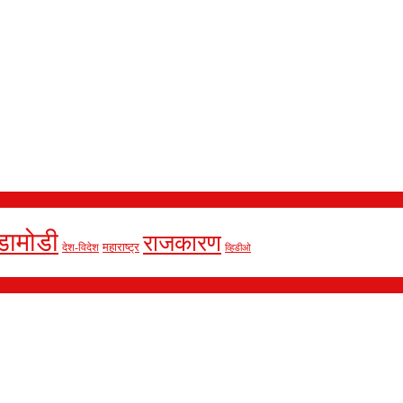
डामोडी
राजकारण
देश-विदेश
महाराष्ट्र
व्हिडीओ