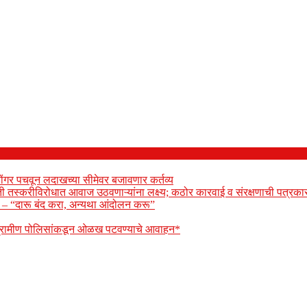
ोंगर पचवून लदाखच्या सीमेवर बजावणार कर्तव्य
ेती तस्करीविरोधात आवाज उठवणाऱ्यांना लक्ष्य; कठोर कारवाई व संरक्षणाची पत्रकार
ार – “दारू बंद करा, अन्यथा आंदोलन करू”
 ग्रामीण पोलिसांकडून ओळख पटवण्याचे आवाहन*