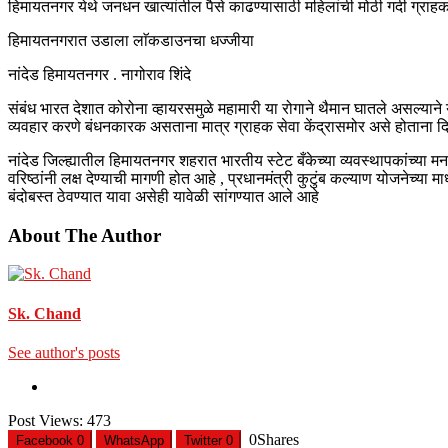
हिमायतनगर येथे जनधन खात्यांतील पैसे काढण्यासाठी महिलांची मोठी गर्दी ग्राहक से
हिमायतनगरात उडाला लाॅकडाउनचा धज्जीया
नांदेड हिमायतनगर . नागोराव शिंदे
संबंध भारत देशात कोरोना व्हायरसमुळे महामारी या रोगाने थैमान घातले असल्यान
व्यवहार करणे बंधनकारक असताना मात्र ग्राहक सेवा केंद्रासमोर असे होताना 
नांदेड जिल्ह्यातील हिमायतनगर शहरात भारतीय स्टेट बँकेच्या व्यवस्थापकांच्या 
वरिष्ठांनी लक्ष देण्याची मागणी होत आहे , प्रधानमंत्री कुटुंब कल्याण योजनेच्
बंदोबस्त ठेवण्यात यावा असेही यावेळी सांगण्यात आले आहे
About The Author
Sk. Chand
See author's posts
Post Views:
473
0
Shares
Facebook
0
WhatsApp
Twitter
0